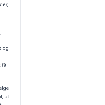
ger,
.
e og
 få
ælge
l, at
t