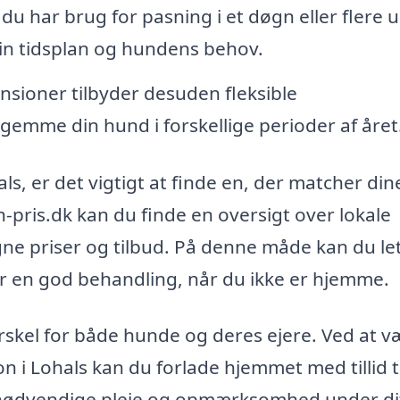
u har brug for pasning i et døgn eller flere u
din tidsplan og hundens behov.
ioner tilbyder desuden fleksible
emme din hund i forskellige perioder af året
s, er det vigtigt at finde en, der matcher din
ris.dk kan du finde en oversigt over lokale
e priser og tilbud. På denne måde kan du let
får en god behandling, når du ikke er hjemme.
rskel for både hunde og deres ejere. Ved at v
 i Lohals kan du forlade hjemmet med tillid ti
n nødvendige pleje og opmærksomhed under di