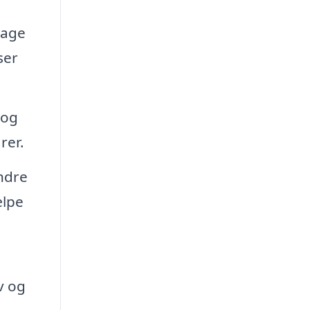
tage
ser
 og
rer.
ndre
ælpe
v og