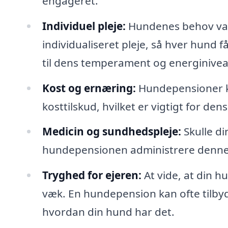
engageret.
Individuel pleje:
Hundenes behov var
individualiseret pleje, så hver hund
til dens temperament og energinivea
Kost og ernæring:
Hundepensioner ka
kosttilskud, hvilket er vigtigt for de
Medicin og sundhedspleje:
Skulle di
hundepensionen administrere denne be
Tryghed for ejeren:
At vide, at din h
væk. En hundepension kan ofte tilbyd
hvordan din hund har det.