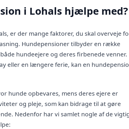
ion i Lohals hjælpe med?
ls, er der mange faktorer, du skal overveje fo
 pasning. Hundepensioner tilbyder en række
or både hundeejere og deres firbenede venner.
y eller en længere ferie, kan en hundepensi
vor hunde opbevares, mens deres ejere er
viteter og pleje, som kan bidrage til at gøre
de. Nedenfor har vi samlet nogle af de vigti
lpe: