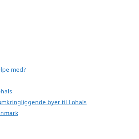
ælpe med?
ohals
omkringliggende byer til Lohals
Danmark