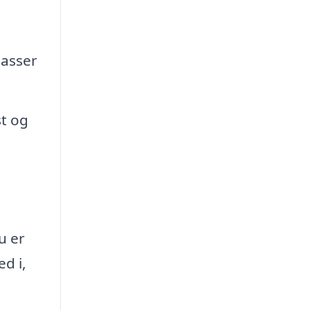
passer
t og
u er
d i,