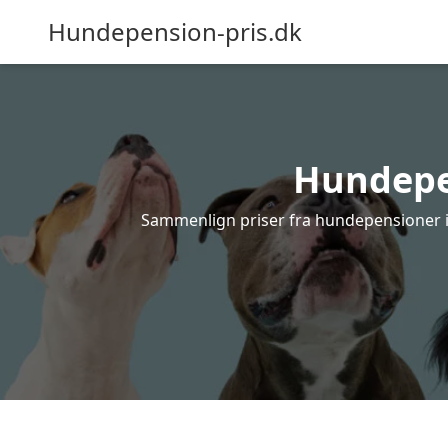
Hundepension-pris.dk
Hundepen
Sammenlign priser fra hundepensioner i L