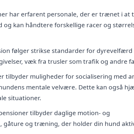
 har erfarent personale, der er trænet i at 
 og kan håndtere forskellige racer og størrel
on følger strikse standarder for dyrevelfærd
velser, væk fra trusler som trafik og andre fa
tilbyder muligheder for socialisering med a
r hundens mentale velvære. Dette kan også hj
le situationer.
ensioner tilbyder daglige motion- og
, gåture og træning, der holder din hund akti