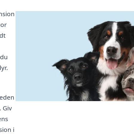
nsion
vor
dt
 du
yr.
heden
 Giv
ens
ion i