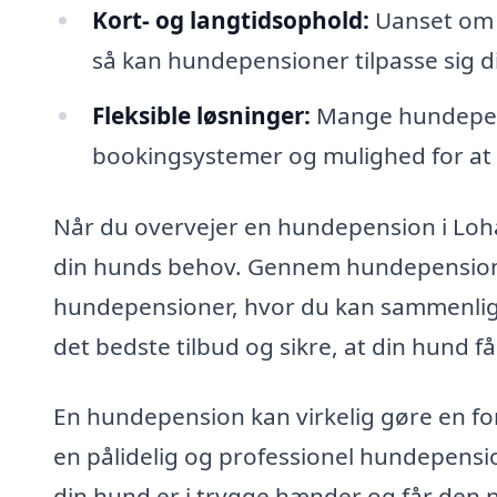
Kort- og langtidsophold:
Uanset om d
så kan hundepensioner tilpasse sig 
Fleksible løsninger:
Mange hundepens
bookingsystemer og mulighed for at g
Når du overvejer en hundepension i Lohal
din hunds behov. Gennem hundepension-p
hundepensioner, hvor du kan sammenlign
det bedste tilbud og sikre, at din hund 
En hundepension kan virkelig gøre en fo
en pålidelig og professionel hundepension
din hund er i trygge hænder og får de