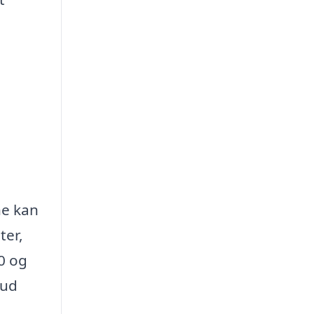
ne kan
ter,
0 og
bud
.