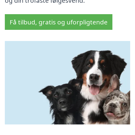
og din trofaste følgesvend.
Få tilbud, gratis og uforpligtende