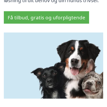
løsning til dit behov og din hunds trivsel.
Få tilbud, gratis og uforpligtende