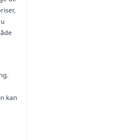
riser,
du
både
ng.
on kan