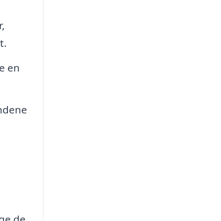
,
t.
e en
undene
øge de