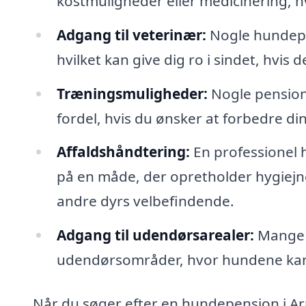
kostmuligheder eller medicinering, h
Adgang til veterinær:
Nogle hundepe
hvilket kan give dig ro i sindet, hvi
Træningsmuligheder:
Nogle pensione
fordel, hvis du ønsker at forbedre d
Affaldshåndtering:
En professionel 
på en måde, der opretholder hygiejn
andre dyrs velbefindende.
Adgang til udendørsarealer:
Mange 
udendørsområder, hvor hundene kan 
Når du søger efter en hundepension i Arnu