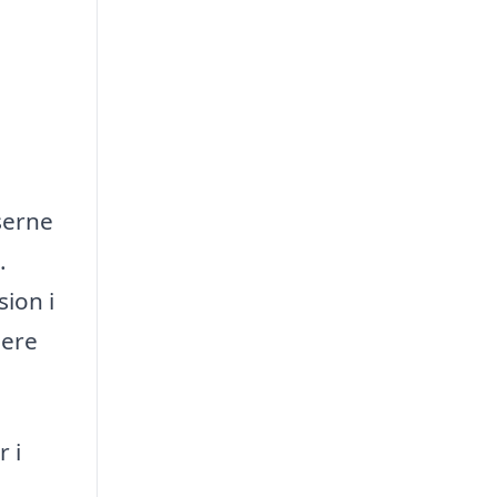
serne
.
ion i
gere
 i