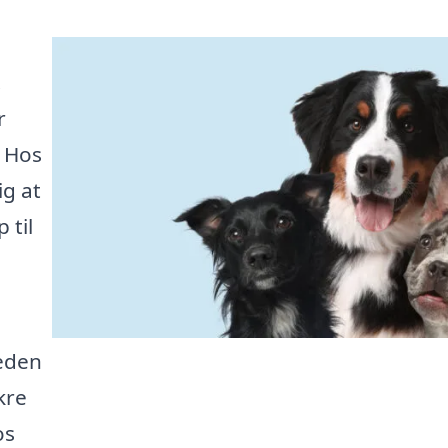
.
r
. Hos
ig at
 til
eden
kre
os