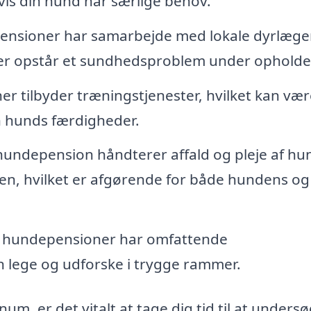
vis din hund har særlige behov.
nsioner har samarbejde med lokale dyrlæger
s der opstår et sundhedsproblem under opholde
r tilbyder træningstjenester, hvilket kan vær
in hunds færdigheder.
hundepension håndterer affald og pleje af h
en, hvilket er afgørende for både hundens og
hundepensioner har omfattende
lege og udforske i trygge rammer.
m, er det vitalt at tage dig tid til at unders