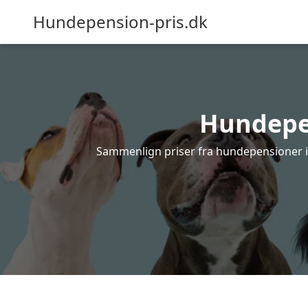
Hundepension-pris.dk
Hundepen
Sammenlign priser fra hundepensioner i 