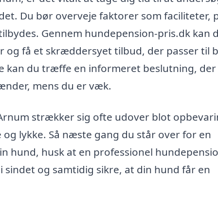
et. Du bør overveje faktorer som faciliteter, p
er tilbydes. Gennem hundepension-pris.dk kan 
og få et skræddersyet tilbud, der passer til 
 kan du træffe en informeret beslutning, der
 hænder, mens du er væk.
Arnum strækker sig ofte udover blot opbevari
e og lykke. Så næste gang du står over for en
l din hund, husk at en professionel hundepensi
 i sindet og samtidig sikre, at din hund får en