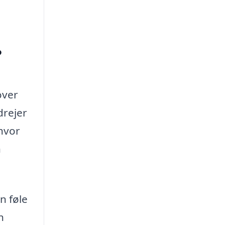
?
over
drejer
 hvor
n
n føle
n