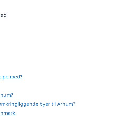
med
ælpe med?
Arnum?
omkringliggende byer til Arnum?
Danmark