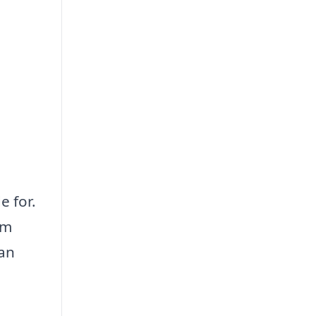
e for.
om
kan