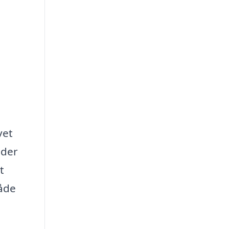
vet
 der
t
både