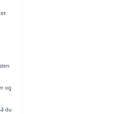
ket
n
 den
er og
så du