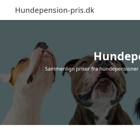
Hundepension-pris.dk
Hundepen
Sammenlign priser fra hundepensioner i B