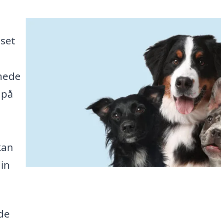
nset
enede
 på
kan
din
de