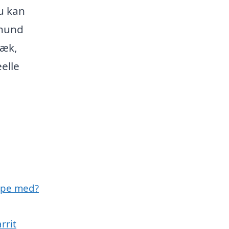
u kan
 hund
væk,
elle
lpe med?
rrit