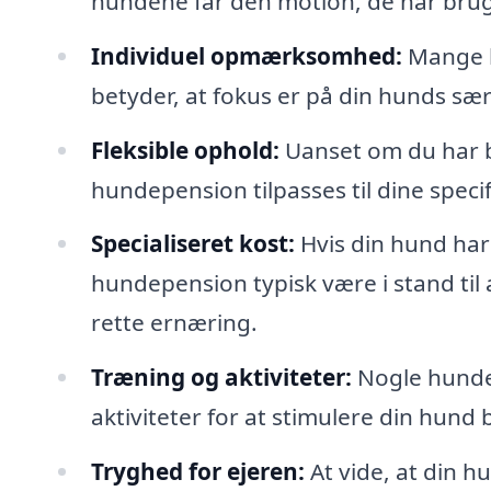
hundene får den motion, de har brug
Individuel opmærksomhed:
Mange hu
betyder, at fokus er på din hunds sæ
Fleksible ophold:
Uanset om du har b
hundepension tilpasses til dine speci
Specialiseret kost:
Hvis din hund har 
hundepension typisk være i stand til
rette ernæring.
Træning og aktiviteter:
Nogle hunde
aktiviteter for at stimulere din hund 
Tryghed for ejeren:
At vide, at din h