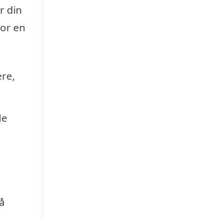
r din
vor en
ere,
de
å