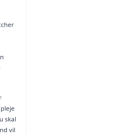
tcher
in
e
r
pleje
u skal
nd vil