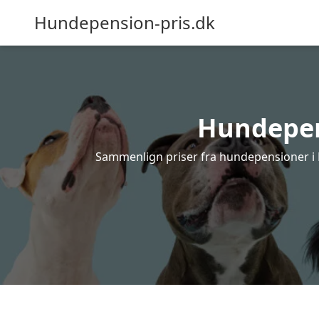
Hundepension-pris.dk
Hundepens
Sammenlign priser fra hundepensioner i Bi