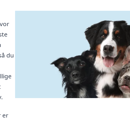
hvor
ste
n
så du
llige
t
v.
r er