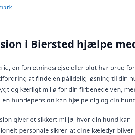
nmark
ion i Biersted hjælpe me
erie, en forretningsrejse eller blot har brug fo
rdring at finde en pålidelig løsning til din 
ygt og kærligt miljø for din firbenede ven, m
å en hundepension kan hjælpe dig og din hun
on giver et sikkert miljø, hvor din hund kan
onelt personale sikrer, at dine kæledyr bliver