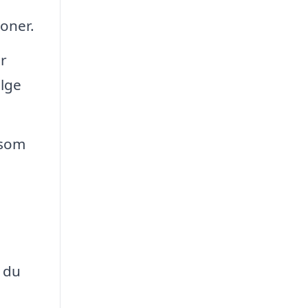
ioner.
er
ølge
 som
r du