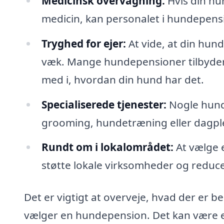
Medicinsk overvågning:
Hvis din hu
medicin, kan personalet i hundepensi
Tryghed for ejer:
At vide, at din hund
væk. Mange hundepensioner tilbyder o
med i, hvordan din hund har det.
Specialiserede tjenester:
Nogle hunde
grooming, hundetræning eller dagple
Rundt om i lokalområdet:
At vælge 
støtte lokale virksomheder og reduce
Det er vigtigt at overveje, hvad der er b
vælger en hundepension. Det kan være e