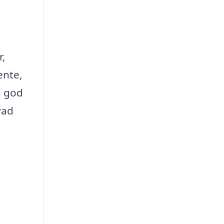
r,
ente,
n god
vad