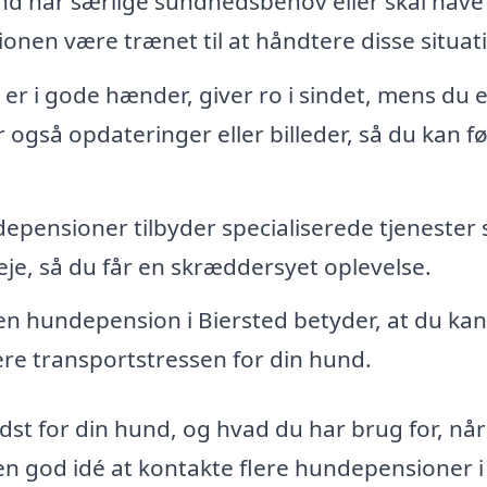
nd har særlige sundhedsbehov eller skal have
onen være trænet til at håndtere disse situat
 er i gode hænder, giver ro i sindet, mens du 
gså opdateringer eller billeder, så du kan f
pensioner tilbyder specialiserede tjenester
je, så du får en skræddersyet oplevelse.
en hundepension i Biersted betyder, at du kan
re transportstressen for din hund.
edst for din hund, og hvad du har brug for, nå
n god idé at kontakte flere hundepensioner i