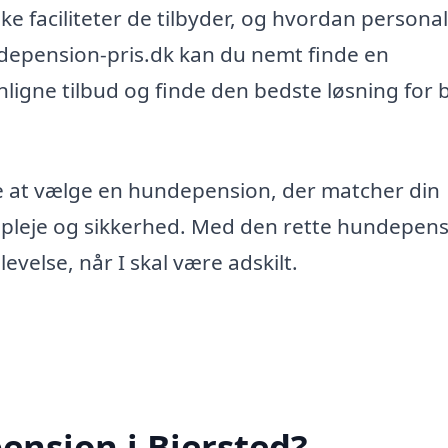
lke faciliteter de tilbyder, og hvordan persona
pension-pris.dk kan du nemt finde en
igne tilbud og finde den bedste løsning for 
e at vælge en hundepension, der matcher din
 pleje og sikkerhed. Med den rette hundepen
evelse, når I skal være adskilt.
nsion i Biersted?