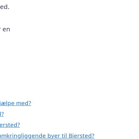
ed.
r en
hjælpe med?
d?
ersted?
omkringliggende byer til Biersted?