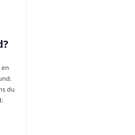
d?
r en
hund.
ens du
d: