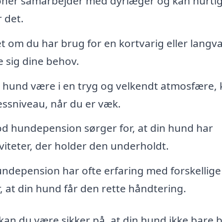
er samarbejder med dyrlæger og kan hurtig
r det.
 om du har brug for en kortvarig eller langva
 sig dine behov.
n hund være i en tryg og velkendt atmosfære,
essniveau, når du er væk.
d hundepension sørger for, at din hund har
viteter, der holder den underholdt.
undepension har ofte erfaring med forskellige
, at din hund får den rette håndtering.
an du være sikker på, at din hund ikke bare b