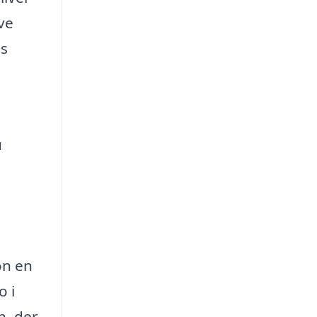
ve
es
u
on en
o i
n, der