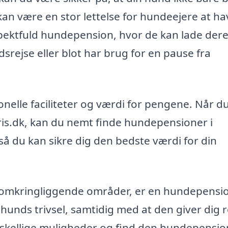
 kan være en stor lettelse for hundeejere at ha
spektfuld hundepension, hvor de kan lade der
srejse eller blot har brug for en pause fra
elle faciliteter og værdi for pengene. Når d
is.dk, kan du nemt finde hundepensioner i
å du kan sikre dig den bedste værdi for din
de omkringliggende områder, er en hundepensi
 hunds trivsel, samtidig med at den giver dig r
forskellige muligheder og find den hundepensio