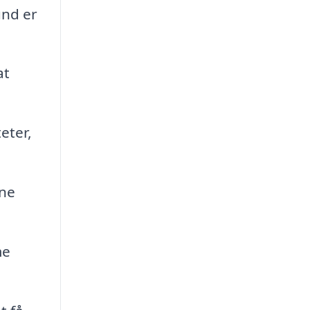
und er
at
eter,
rne
me