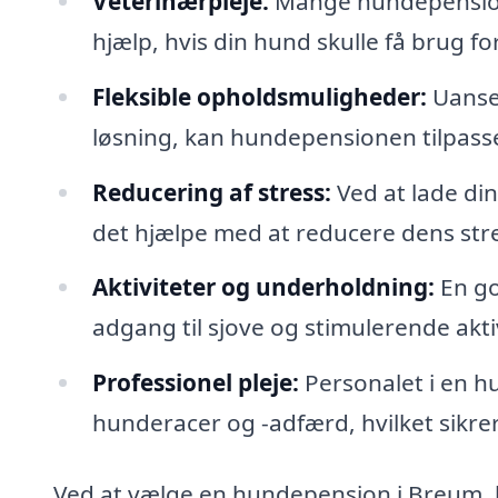
Veterinærpleje:
Mange hundepension
hjælp, hvis din hund skulle få brug fo
Fleksible opholdsmuligheder:
Uanset
løsning, kan hundepensionen tilpasse
Reducering af stress:
Ved at lade di
det hjælpe med at reducere dens str
Aktiviteter og underholdning:
En go
adgang til sjove og stimulerende akti
Professionel pleje:
Personalet i en h
hunderacer og -adfærd, hvilket sikrer
Ved at vælge en hundepension i Breum, k