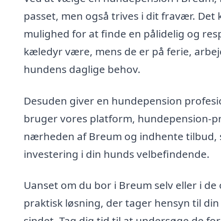
passet, men også trives i dit fravær. Det
mulighed for at finde en pålidelig og re
kæledyr være, mens de er på ferie, arbejd
hundens daglige behov.
Desuden giver en hundepension profesion
bruger vores platform, hundepension-pr
nærheden af Breum og indhente tilbud, s
investering i din hunds velbefindende.
Uanset om du bor i Breum selv eller i 
praktisk løsning, der tager hensyn til din
sindet. Tag dig tid til at undersøge de 