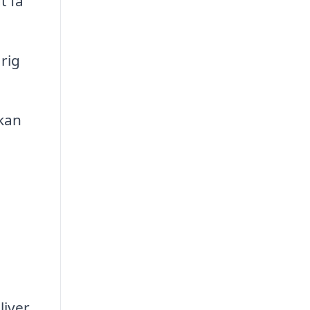
t få
rig
 kan
liver