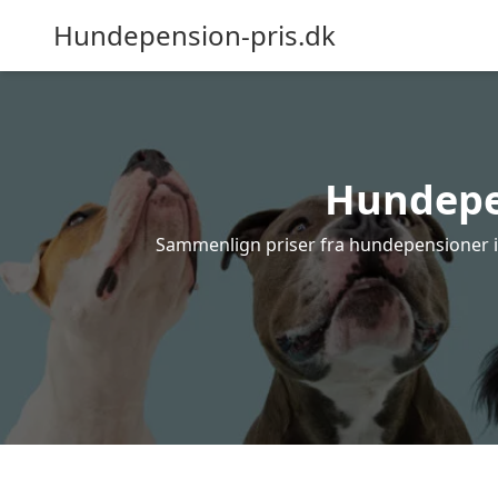
Hundepension-pris.dk
Hundepen
Sammenlign priser fra hundepensioner i 