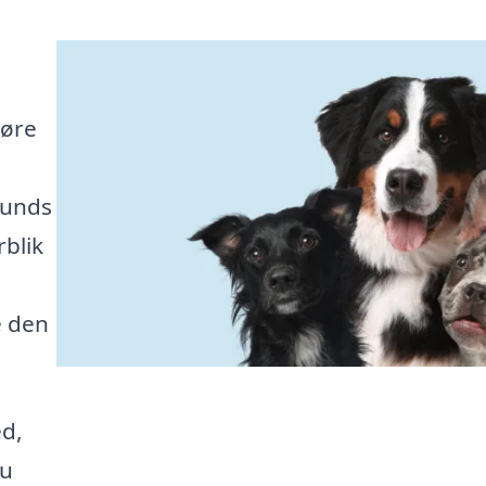
gøre
hunds
blik
e den
ed,
du