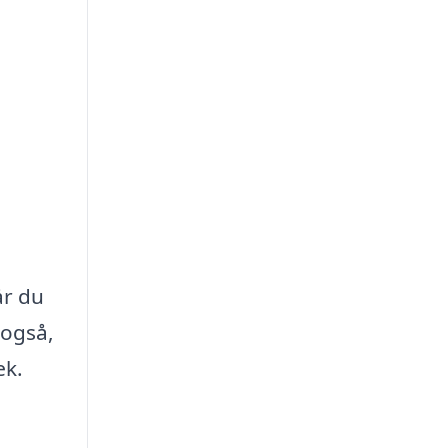
år du
 også,
æk.