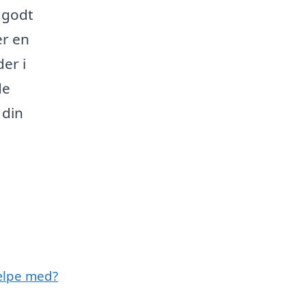
t godt
er en
er i
de
 din
ælpe med?