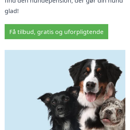
find den hundepension, der gør din hund
glad!
Få tilbud, gratis og uforpligtende