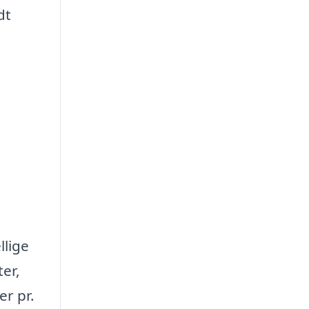
dt
llige
ter,
er pr.