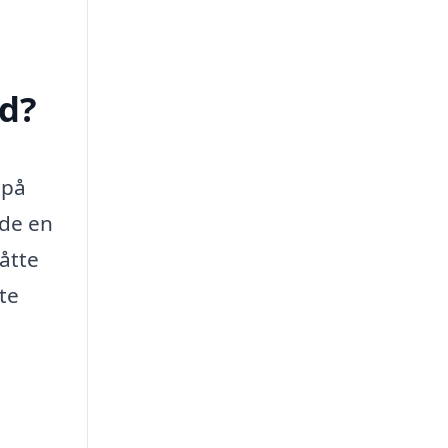
d?
 på
nde en
åtte
te