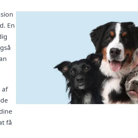
nsion
ed. En
dig
også
kan
 af
nde
dine
t få