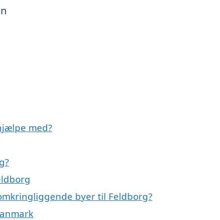
en
hjælpe med?
g?
eldborg
omkringliggende byer til Feldborg?
 Danmark