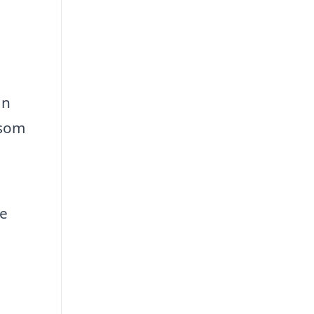
an
 som
ge