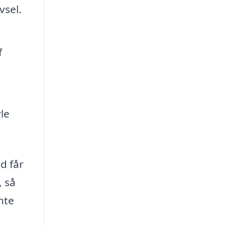
vsel.
f
le
d får
, så
nte