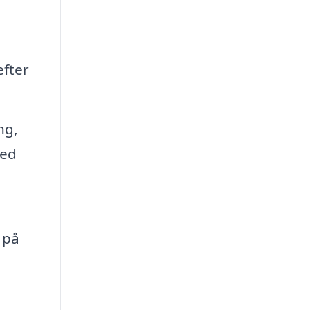
efter
ng,
hed
 på