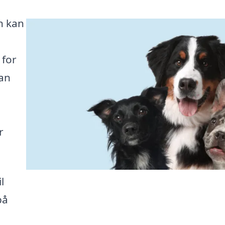
n kan
 for
kan
r
l
på