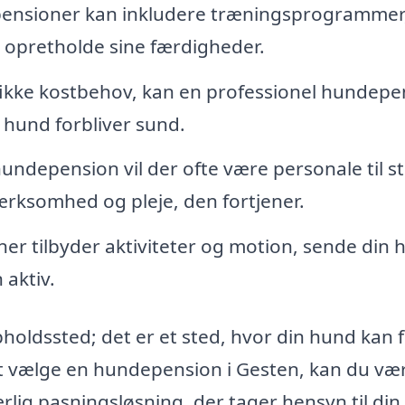
nsioner kan inkludere træningsprogrammer
r opretholde sine færdigheder.
fikke kostbehov, kan en professionel hundepe
n hund forbliver sund.
undepension vil der ofte være personale til s
ærksomhed og pleje, den fortjener.
 tilbyder aktiviteter og motion, sende din 
 aktiv.
oldssted; det er et sted, hvor din hund kan f
at vælge en hundepension i Gesten, kan du væ
ærlig pasningsløsning, der tager hensyn til din