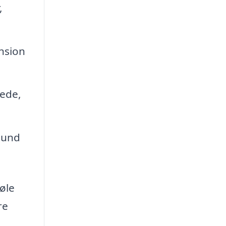
,
nsion
tede,
hund
øle
re