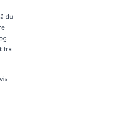
så du
re
 og
t fra
vis