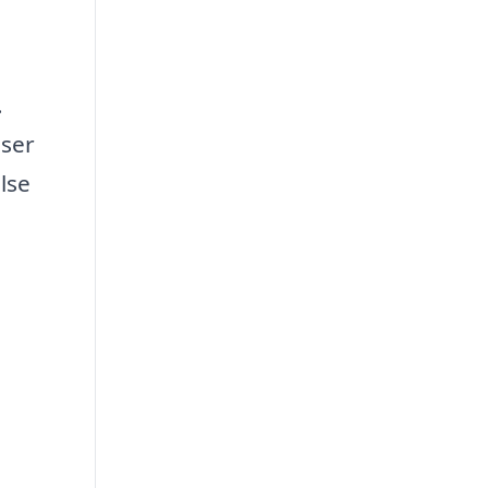
.
lser
lse