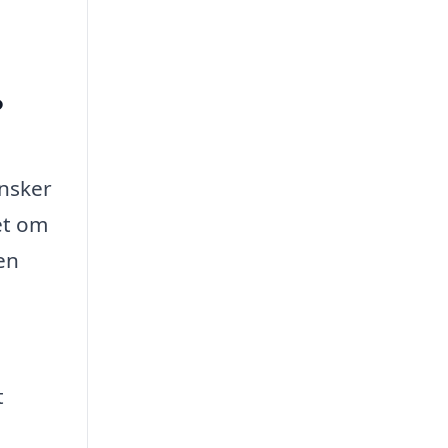
?
ønsker
et om
 en
t