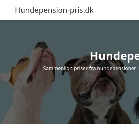
Hundepension-pris.dk
Hundepen
Sammenlign priser fra hundepensioner i G