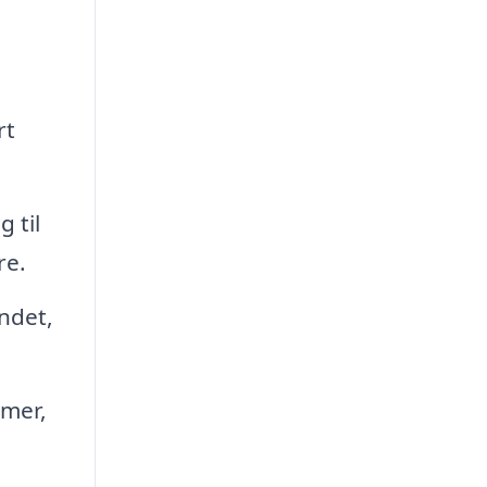
rt
 til
re.
indet,
rmer,