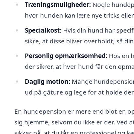
Træningsmuligheder:
Nogle hundepe
hvor hunden kan lære nye tricks elle
Specialkost:
Hvis din hund har speci
sikre, at disse bliver overholdt, så di
Personlig opmærksomhed:
Hos en h
der sikrer, at hver hund får den opm
Daglig motion:
Mange hundepensioner
ud på gåture og lege for at holde den
En hundepension er mere end blot en oph
sig hjemme, selvom du ikke er der. Ved 
sikker på, at du får en professionel og k