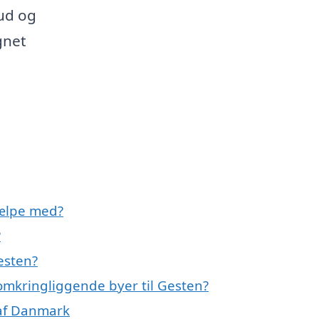
bud og
gnet
ælpe med?
?
esten?
omkringliggende byer til Gesten?
 af Danmark