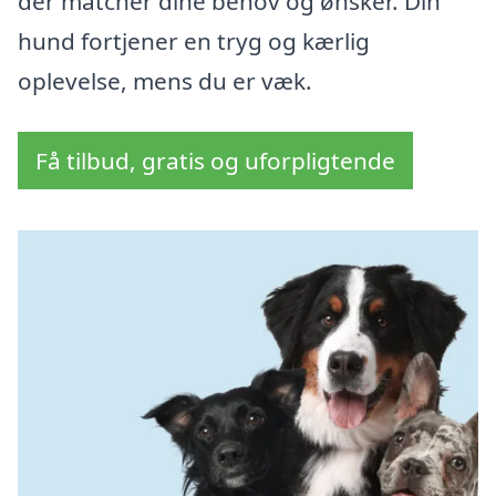
der matcher dine behov og ønsker. Din
hund fortjener en tryg og kærlig
oplevelse, mens du er væk.
Få tilbud, gratis og uforpligtende