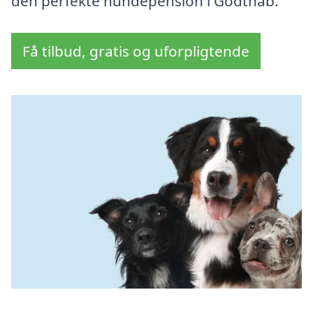
den perfekte hundepension i Godthåb.
Få tilbud, gratis og uforpligtende