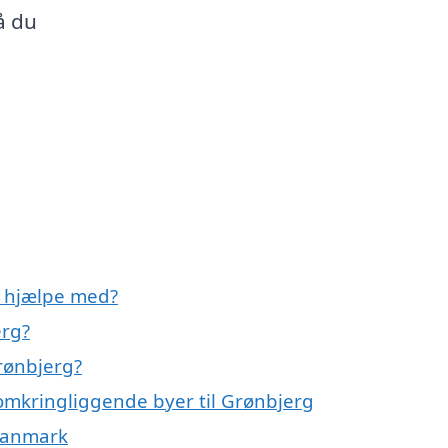
å du
 hjælpe med?
erg?
rønbjerg?
omkringliggende byer til Grønbjerg
 Danmark