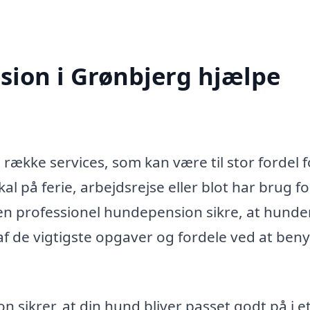
ion i Grønbjerg hjælpe
række services, som kan være til stor fordel f
l på ferie, arbejdsrejse eller blot har brug fo
en professionel hundepension sikre, at hunden
f de vigtigste opgaver og fordele ved at beny
sikrer, at din hund bliver passet godt på i e