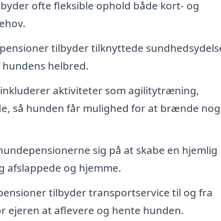
yder ofte fleksible ophold både kort- og
behov.
nsioner tilbyder tilknyttede sundhedsydels
f hundens helbred.
kluderer aktiviteter som agilitytræning,
de, så hunden får mulighed for at brænde nog
hundepensionerne sig på at skabe en hjemlig
ig afslappede og hjemme.
nsioner tilbyder transportservice til og fra
r ejeren at aflevere og hente hunden.