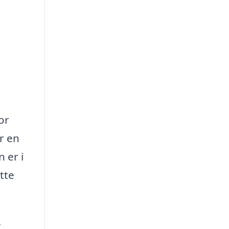
or
r en
 er i
tte
t