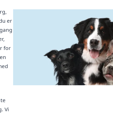
rg,
du er
dgang
r,
r for
den
 med
nte
. Vi