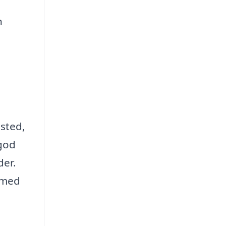
n
sted,
 god
der.
 med