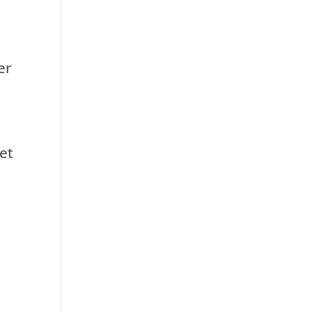
er
et