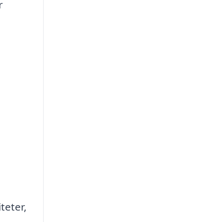
r
teter,