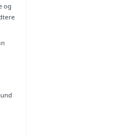
e og
dtere
an
hund