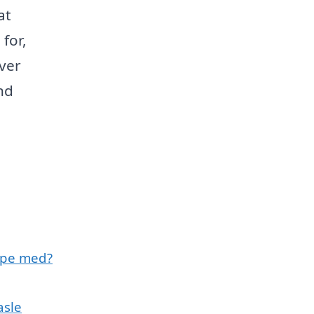
at
for,
ever
nd
lpe med?
asle