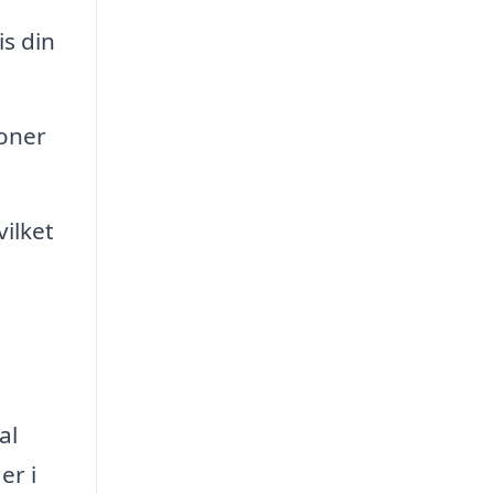
s din
oner
ilket
al
er i