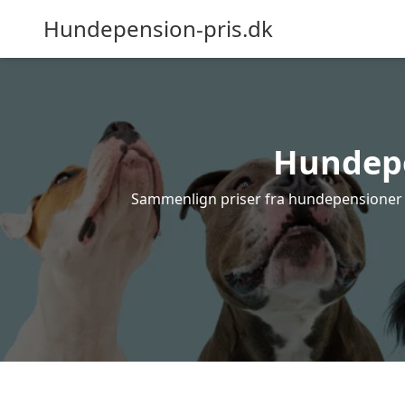
Hundepension-pris.dk
Hundepen
Sammenlign priser fra hundepensioner i 