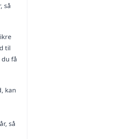
, så
ikre
 til
 du få
d, kan
år, så