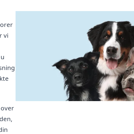
torer
 vi
du
asning
kte
 over
 den,
din