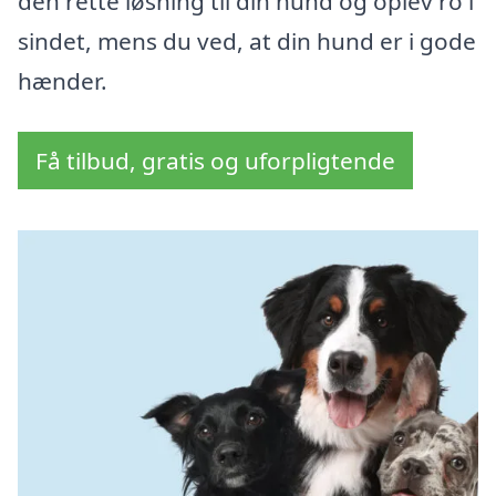
den rette løsning til din hund og oplev ro i
sindet, mens du ved, at din hund er i gode
hænder.
Få tilbud, gratis og uforpligtende