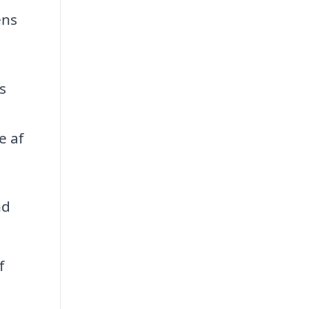
ens
s
e af
nd
f