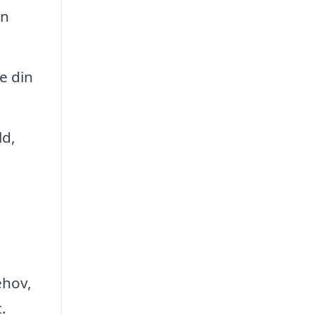
an
e din
ld,
ehov,
.