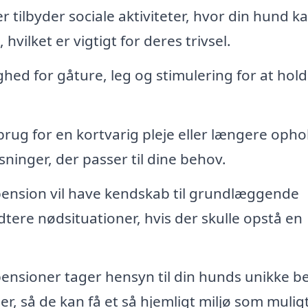
ilbyder sociale aktiviteter, hvor din hund k
ilket er vigtigt for deres trivsel.
hed for gåture, leg og stimulering for at hold
ug for en kortvarig pleje eller længere opho
sninger, der passer til dine behov.
ension vil have kendskab til grundlæggende
dtere nødsituationer, hvis der skulle opstå en
sioner tager hensyn til din hunds unikke b
r, så de kan få et så hjemligt miljø som muligt