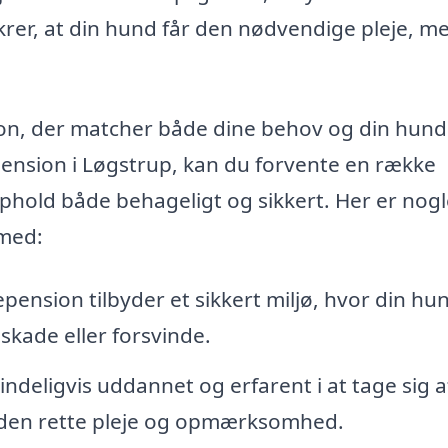
krer, at din hund får den nødvendige pleje, m
ion, der matcher både dine behov og din hund
nsion i Løgstrup, kan du forvente en række
ophold både behageligt og sikkert. Her er nogl
med:
ension tilbyder et sikkert miljø, hvor din hu
skade eller forsvinde.
ndeligvis uddannet og erfarent i at tage sig a
år den rette pleje og opmærksomhed.