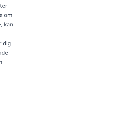
eter
de om
, kan
r dig
inde
n