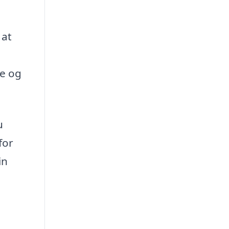
 at
ne og
u
for
in