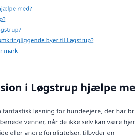
hjælpe med?
p?
øgstrup?
omkringliggende byer til Løgstrup?
Danmark
ion i Løgstrup hjælpe m
fantastisk løsning for hundeejere, der har b
firbenede venner, når de ikke selv kan være hj
e eller andre forpligtelser, tilbyder en