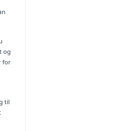
an
u
t og
 for
 til
t
e