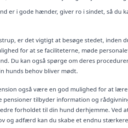
und er i gode hænder, giver ro i sindet, så du k
rup, er det vigtigt at besøge stedet, inden d
lighed for at se faciliteterne, møde personale
 hund. Du kan også spørge om deres procedurer
t din hunds behov bliver mødt.
nsion også være en god mulighed for at lære
ensioner tilbyder information og rådgivning
edre forholdet til din hund derhjemme. Ved a
hov og adfærd kan du skabe et endnu stærker