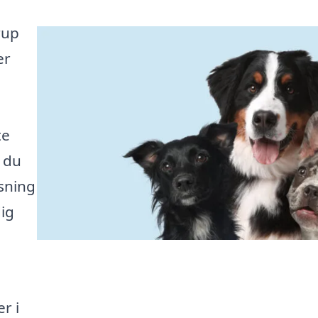
rup
er
te
 du
øsning
dig
r i