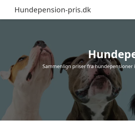
Hundepension-pris.dk
Hundepen
Sammenlign priser fra hundepensioner i M