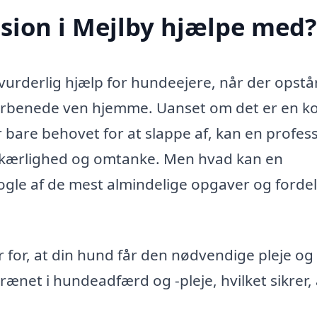
ion i Mejlby hjælpe med?
urderlig hjælp for hundeejere, når der opstå
 firbenede ven hjemme. Uanset om det er en ko
r bare behovet for at slappe af, kan en profes
 kærlighed og omtanke. Men hvad kan en
ogle af de mest almindelige opgaver og fordel
for, at din hund får den nødvendige pleje og
net i hundeadfærd og -pleje, hvilket sikrer, 