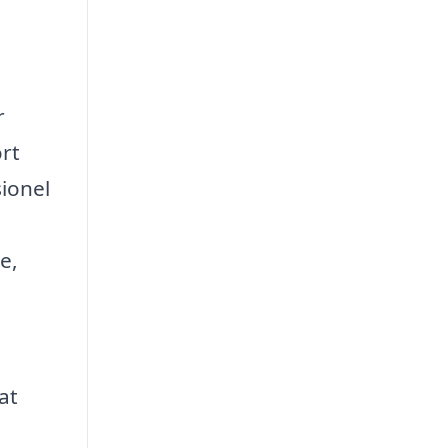
r
rt
sionel
e,
at