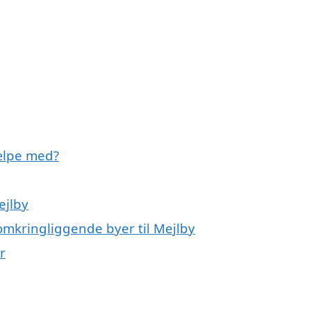
ælpe med?
ejlby
omkringliggende byer til Mejlby
r