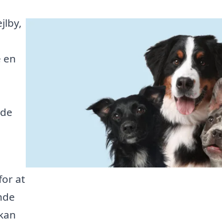
jlby,
e en
ede
or at
nde
 kan