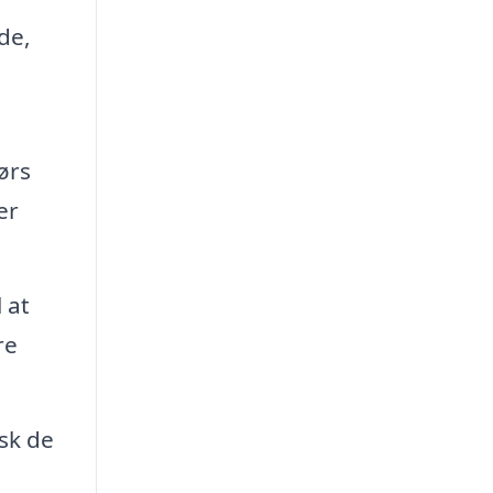
de,
ørs
er
 at
re
sk de