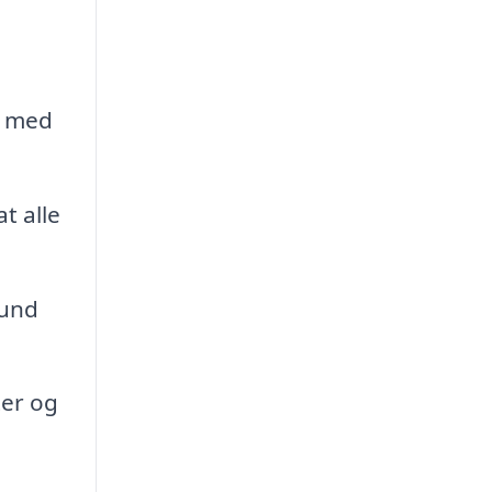
e med
t alle
hund
er og