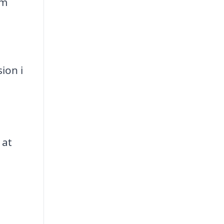
om
ion i
 at