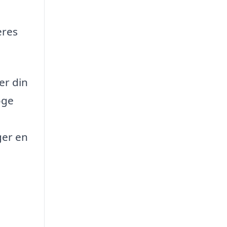
eres
er din
øge
ger en