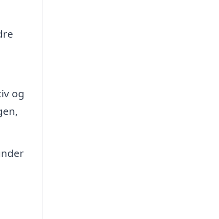
dre
iv og
gen,
under