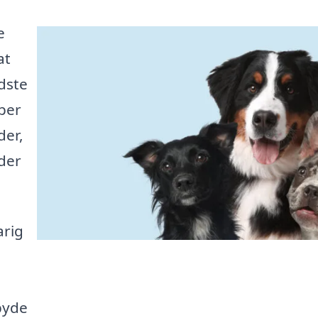
e
at
edste
per
der,
der
arig
byde