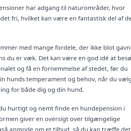
nsioner har adgang til naturområder, hvor
t fri, hvilket kan være en fantastisk del af d
mmer med mange fordele, der ikke blot gavn
ens du er væk. Det kan være en god idé at bes
alet og få en fornemmelse af stedet, før du
il din hunds temperament og behov, når du væl
ing for både dig og din hund.
du hurtigt og nemt finde en hundepension i
ormen giver en oversigt over tilgængelige
så anmode om et tilbud, så du kan træffe det