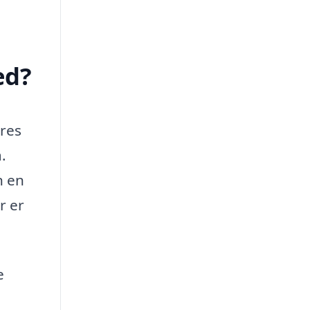
ed?
eres
.
n en
r er
e