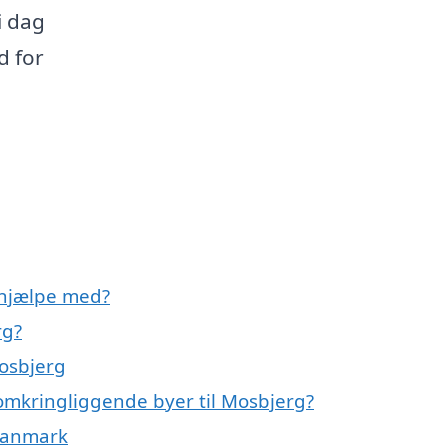
i dag
d for
 hjælpe med?
rg?
osbjerg
omkringliggende byer til Mosbjerg?
 Danmark