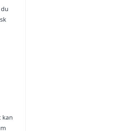
 du
isk
t kan
em