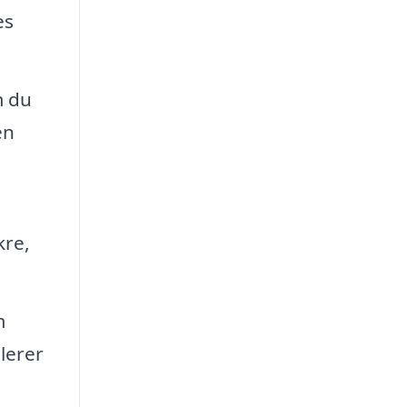
es
m du
en
kre,
m
lerer