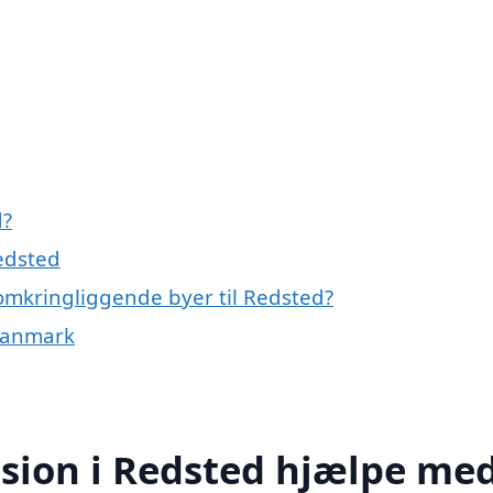
d?
edsted
omkringliggende byer til Redsted?
 Danmark
ion i Redsted hjælpe me