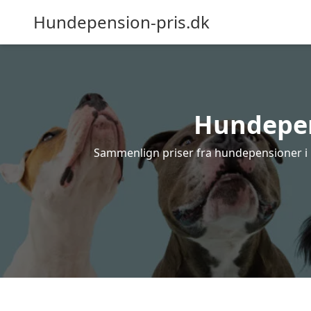
Hundepension-pris.dk
Hundepens
Sammenlign priser fra hundepensioner i R