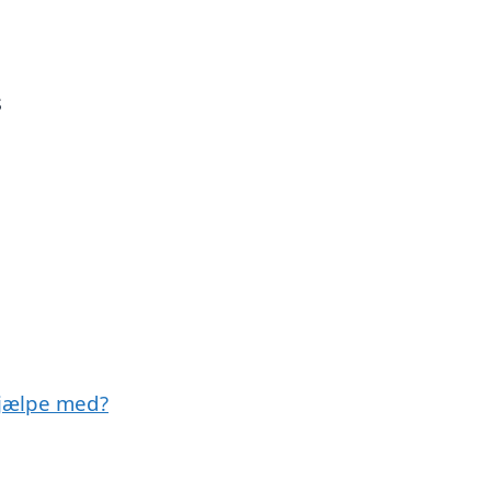
s
jælpe med?