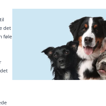
il
e det
n føle
r
 det
ede