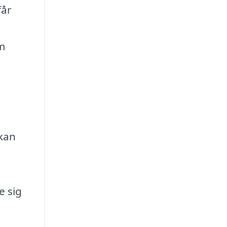
får
m
kan
e sig