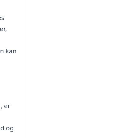
es
er,
en kan
, er
rd og