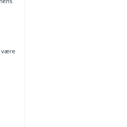
 mens
n være
n