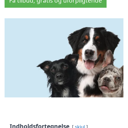
Få tilbud, gratis og uforpligtende
Indholdsfortegnelse
skjul