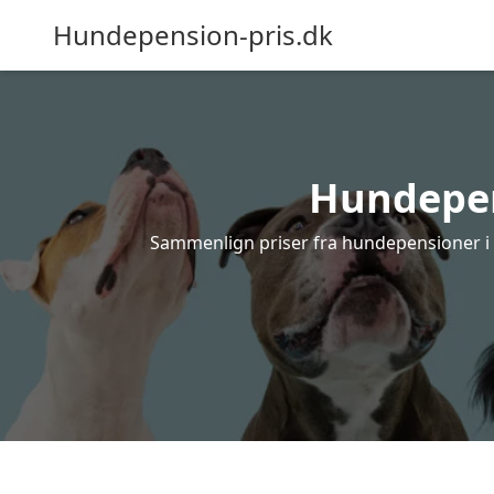
Hundepension-pris.dk
Hundepens
Sammenlign priser fra hundepensioner i Sk