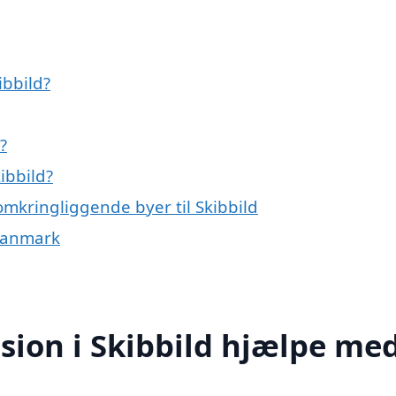
ibbild?
?
ibbild?
mkringliggende byer til Skibbild
 Danmark
ion i Skibbild hjælpe me