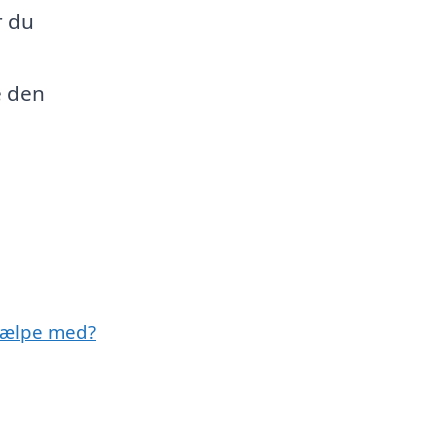
r du
e den
jælpe med?