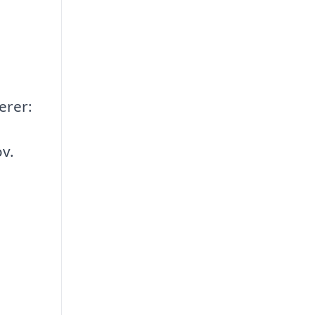
erer:
ov.