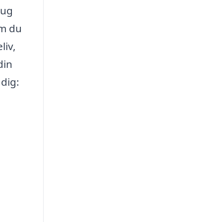
rug
om du
liv,
din
dig: