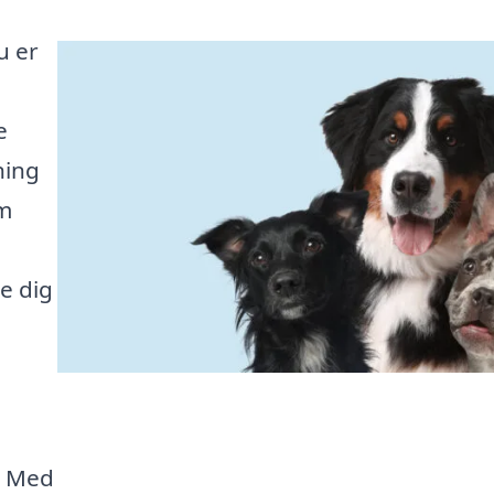
u er
e
ning
rm
e dig
r. Med