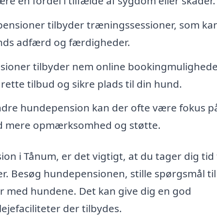
re en fordel i tilfælde af sygdom eller skader.
nsioner tilbyder træningssessioner, som ka
unds adfærd og færdigheder.
oner tilbyder nem online bookingmulighede
 rette tilbud og sikre plads til din hund.
ndre hundepension kan der ofte være fokus p
hund mere opmærksomhed og støtte.
 i Tånum, er det vigtigt, at du tager dig tid t
r. Besøg hundepensionen, stille spørgsmål til
er med hundene. Det kan give dig en god
efaciliteter der tilbydes.