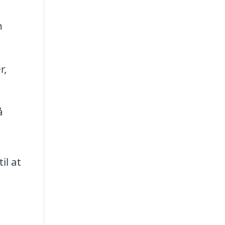
n
r,
å
il at