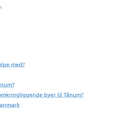
.
ælpe med?
Tånum?
omkringliggende byer til Tånum?
 Danmark