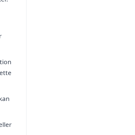
r
tion
ette
 kan
ller