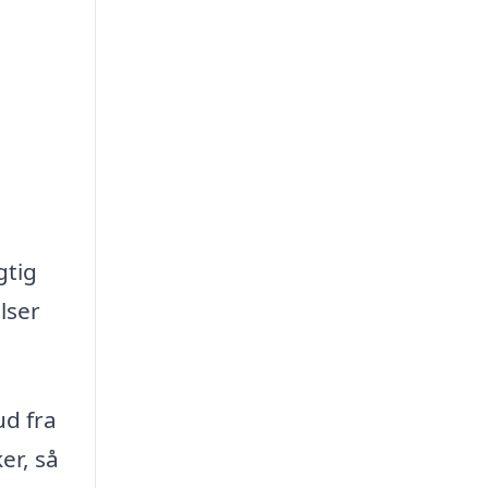
gtig
lser
ud fra
er, så