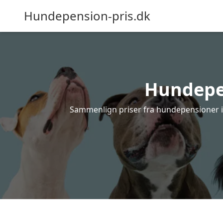
Hundepension-pris.dk
Hundepen
Sammenlign priser fra hundepensioner i 