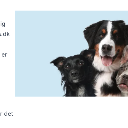
ig
s.dk
 er
r det