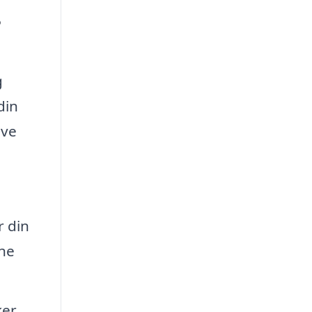
?
g
din
eve
r din
ene
er.