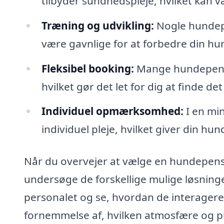
tilbyder sundhedspleje, hvilket kan væ
Træning og udvikling:
Nogle hundepe
være gavnlige for at forbedre din h
Fleksibel booking:
Mange hundepensi
hvilket gør det let for dig at finde det
Individuel opmærksomhed:
I en mi
individuel pleje, hvilket giver din 
Når du overvejer at vælge en hundepension
undersøge de forskellige mulige løsninge
personalet og se, hvordan de interager
fornemmelse af, hvilken atmosfære og plej