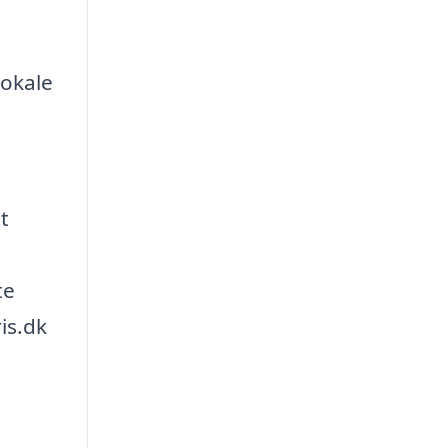
lokale
t
te
is.dk