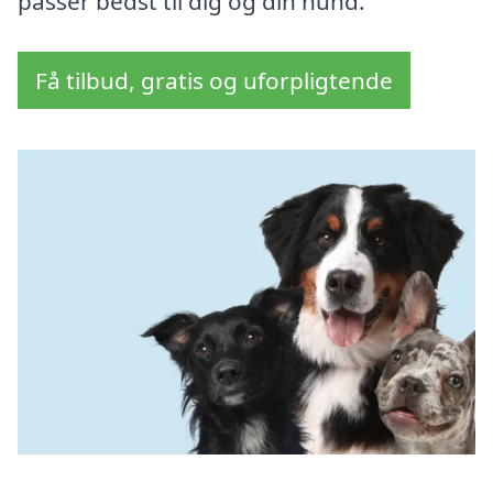
passer bedst til dig og din hund.
Få tilbud, gratis og uforpligtende