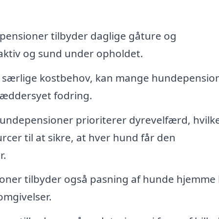
nsioner tilbyder daglige gåture og
r aktiv og sund under opholdet.
r særlige kostbehov, kan mange hundepensio
ræddersyet fodring.
undepensioner prioriterer dyrevelfærd, hvilk
cer til at sikre, at hver hund får den
r.
oner tilbyder også pasning af hunde hjemme
 omgivelser.