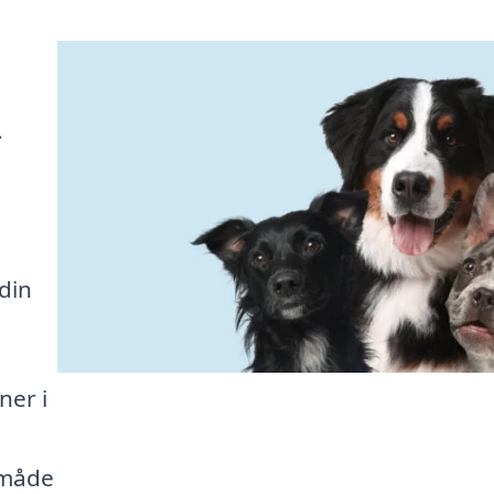
.
.
din
ner i
 måde