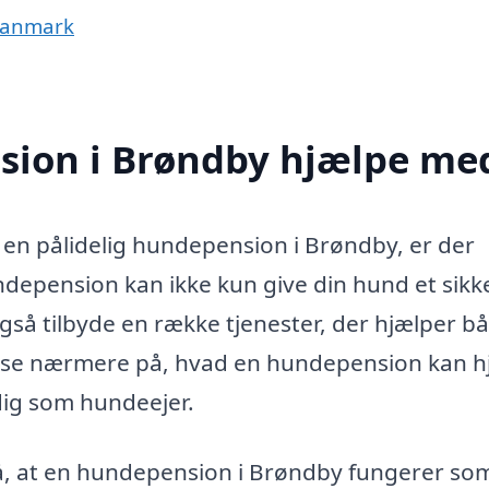
 Danmark
sion i Brøndby hjælpe me
e en pålidelig hundepension i Brøndby, er der
depension kan ikke kun give din hund et sikk
gså tilbyde en række tjenester, der hjælper b
vi se nærmere på, hvad en hundepension kan h
dig som hundeejer.
stå, at en hundepension i Brøndby fungerer so