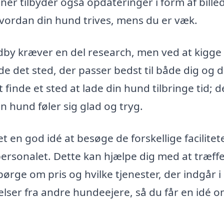
 tilbyder også opdateringer i form af bille
 hvordan din hund trives, mens du er væk.
dby kræver en del research, men ved at kigge
nde det sted, der passer bedst til både dig og d
finde et sted at lade din hund tilbringe tid; d
n hund føler sig glad og tryg.
en god idé at besøge de forskellige facilitete
ersonalet. Dette kan hjælpe dig med at træff
ørge om pris og hvilke tjenester, der indgår i
lser fra andre hundeejere, så du får en idé o