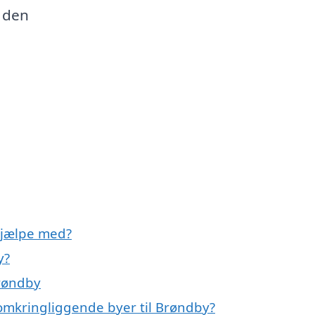
r den
hjælpe med?
y?
røndby
omkringliggende byer til Brøndby?