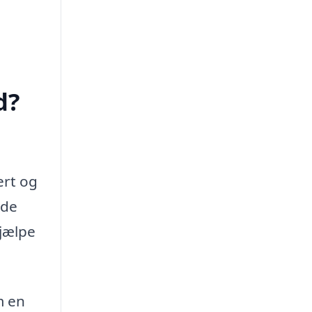
d?
ert og
åde
jælpe
m en