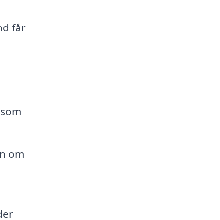
nd får
, som
en om
der