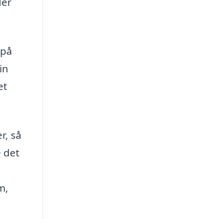
der
 på
in
et
r, så
e det
m,