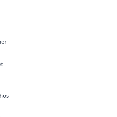
ner
et
 hos