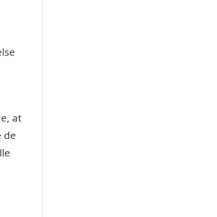
else
e, at
e de
lle