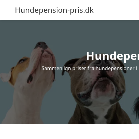
Hundepension-pris.dk
Hundepens
Sammenlign priser fra hundepensioner i B