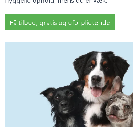
hyggelig ophold, mens du er væk.
Få tilbud, gratis og uforpligtende