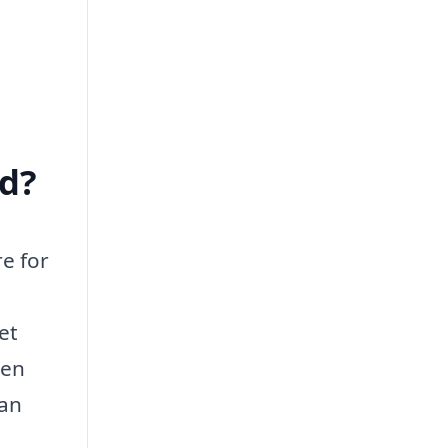
d?
re for
et
den
kan