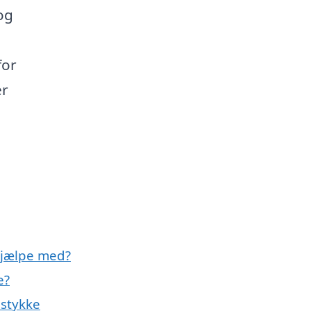
og
for
er
hjælpe med?
e?
lstykke