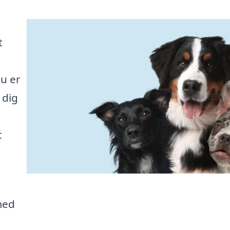
t
u er
 dig
t
med