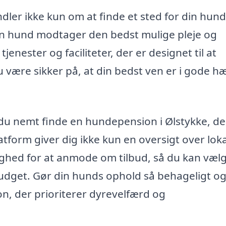
ler ikke kun om at finde et sted for din hund
din hund modtager den bedst mulige pleje og
ester og faciliteter, der er designet til at
ære sikker på, at din bedst ven er i gode h
du nemt finde en hundepension i Ølstykke, de
latform giver dig ikke kun en oversigt over lok
ghed for at anmode om tilbud, så du kan væl
budget. Gør din hunds ophold så behageligt og
, der prioriterer dyrevelfærd og