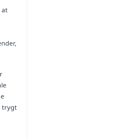
 at
ænder,
r
ale
ge
 trygt