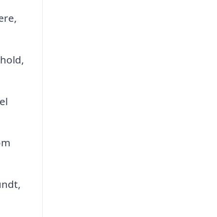
ære,
hold,
el
om
undt,