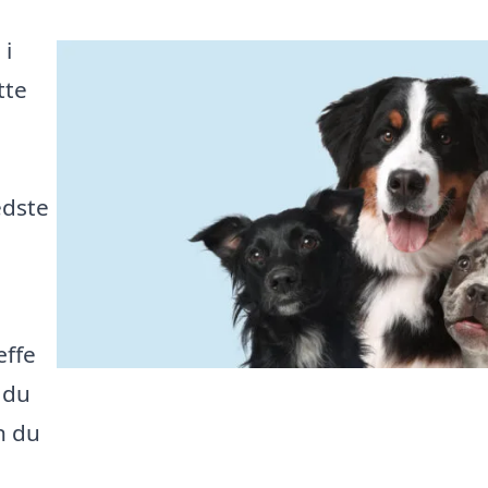
 i
tte
edste
æffe
 du
n du