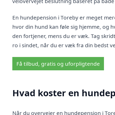
velovervejet beslutning baseret på både k
En hundepension i Toreby er meget mere 
hvor din hund kan føle sig hjemme, og
den fortjener, mens du er væk. Tag skrid
ro i sindet, når du er væk fra din bedst v
Få tilbud, gratis og uforpligtende
Hvad koster en hundep
Når du overvejer en hundepension i Toreby