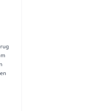
brug
 om
en
 en