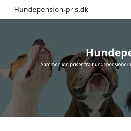
Hundepension-pris.dk
Hundepen
Sammenlign priser fra hundepensioner i T