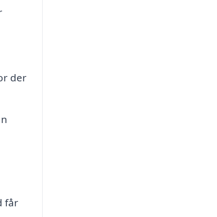
r
or der
an
 får