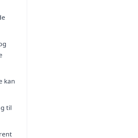
de
 og
e
e kan
 til
rent