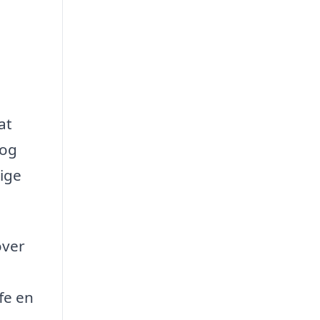
at
 og
lige
over
fe en