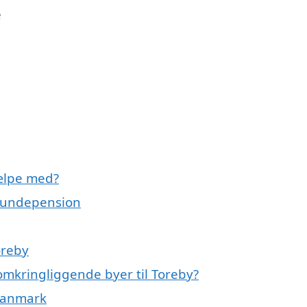
e
ælpe med?
 hundepension
oreby
omkringliggende byer til Toreby?
 Danmark