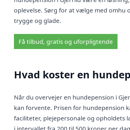
oplevelse. Sørg for at vælge med omhu og
trygge og glade.
Få tilbud, gratis og uforpligtende
Hvad koster en hundepe
Når du overvejer en hundepension i Gjerr
kan forvente. Prisen for hundepension ka
faciliteter, plejepersonale og opholdets 
i intervallet fra 200 til 500 kroner per da