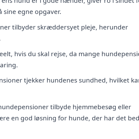
t ens hund er i gode hænder, giver ro i sindet f
 sine egne opgaver.
r tilbyder skræddersyet pleje, herunder
.
eelt, hvis du skal rejse, da mange hundepens
aring.
sioner tjekker hundenes sundhed, hvilket ka
n hundepensioner tilbyde hjemmebesøg eller
være en god løsning for hunde, der har det bed