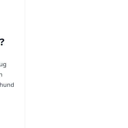
?
rug
n
n hund