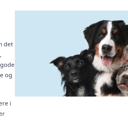
n
n det
,
 gode
ge og
re i
er