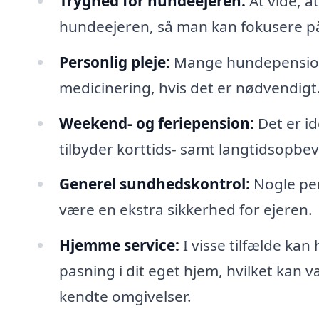
Tryghed for hundeejeren:
At vide, a
hundeejeren, så man kan fokusere på
Personlig pleje:
Mange hundepensione
medicinering, hvis det er nødvendigt
Weekend- og feriepension:
Det er id
tilbyder korttids- samt langtidsopbev
Generel sundhedskontrol:
Nogle pen
være en ekstra sikkerhed for ejeren.
Hjemme service:
I visse tilfælde ka
pasning i dit eget hjem, hvilket kan 
kendte omgivelser.