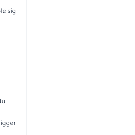
le sig
du
ligger