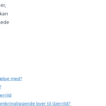
er,
 kan
sede
jælpe med?
?
errild
mkringliggende byer til Gjerrild?