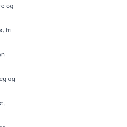
rd og
, fri
an
leg og
t,