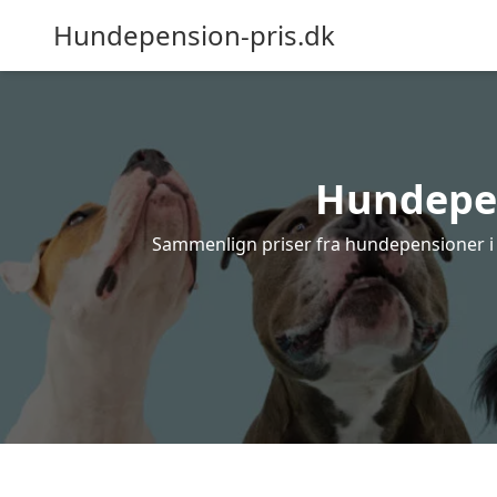
Hundepension-pris.dk
Hundepens
Sammenlign priser fra hundepensioner i G