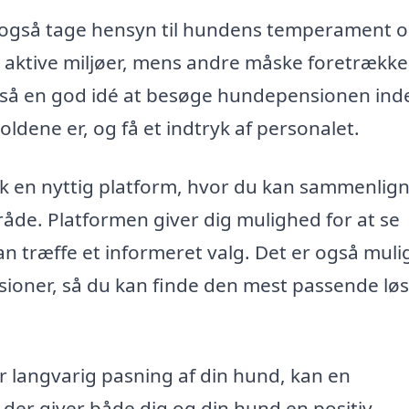
r også tage hensyn til hundens temperament 
 aktive miljøer, mens andre måske foretrække
også en god idé at besøge hundepensionen ind
oldene er, og få et indtryk af personalet.
k en nyttig platform, hvor du kan sammenlig
råde. Platformen giver dig mulighed for at se
kan træffe et informeret valg. Det er også muli
nsioner, så du kan finde den mest passende lø
r langvarig pasning af din hund, kan en
 der giver både dig og din hund en positiv