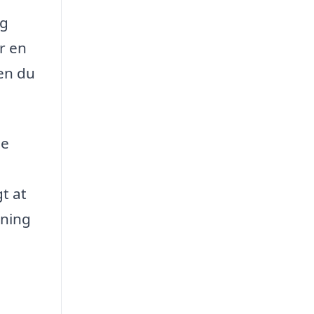
og
r en
en du
ne
gt at
sning