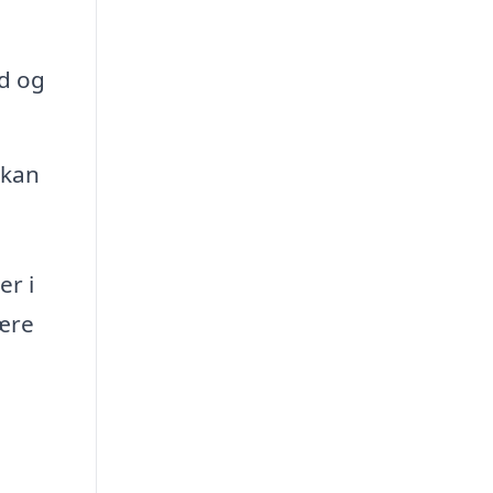
ed og
 kan
er i
være