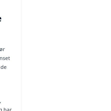
e
ør
anset
ade
,
g har