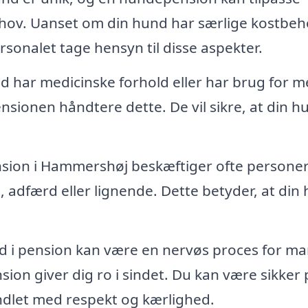
behov. Uanset om din hund har særlige kostbe
ersonalet tage hensyn til disse aspekter.
d har medicinske forhold eller har brug for m
ensionen håndtere dette. De vil sikre, at din h
ion i Hammershøj beskæftiger ofte persone
 adfærd eller lignende. Dette betyder, at din
d i pension kan være en nervøs proces for m
on giver dig ro i sindet. Du kan være sikker 
ndlet med respekt og kærlighed.