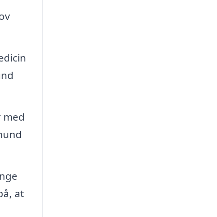
hov
edicin
und
r med
 hund
ange
på, at