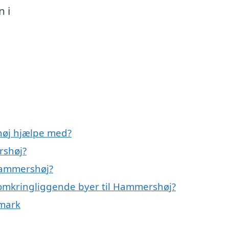
 i
øj hjælpe med?
rshøj?
Hammershøj?
 omkringliggende byer til Hammershøj?
nmark