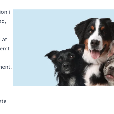
on i
ed,
 at
nemt
r
ment.
ste
g