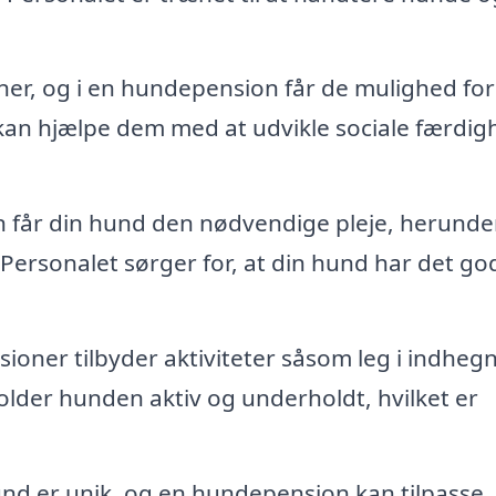
er, og i en hundepension får de mulighed for
an hjælpe dem med at udvikle sociale færdig
 får din hund den nødvendige pleje, herunde
rsonalet sørger for, at din hund har det god
ner tilbyder aktiviteter såsom leg i indheg
lder hunden aktiv og underholdt, hvilket er
nd er unik, og en hundepension kan tilpasse