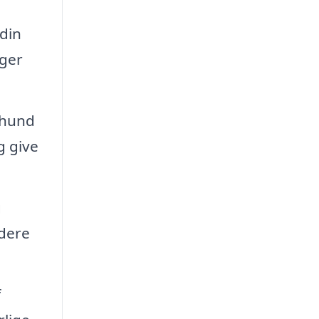
din
rger
 hund
g give
g
udere
f