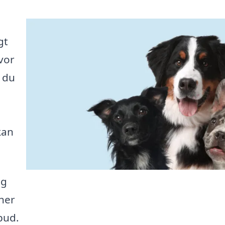
gt
hvor
s du
kan
ng
her
bud.