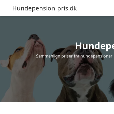
Hundepension-pris.dk
Hundepen
Sammenlign priser fra hundepensioner i K