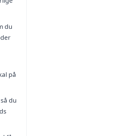
lige
m du
 der
kal på
 så du
nds