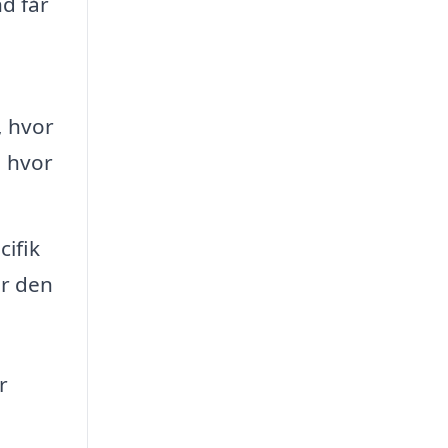
nd får
 hvor
, hvor
cifik
år den
r