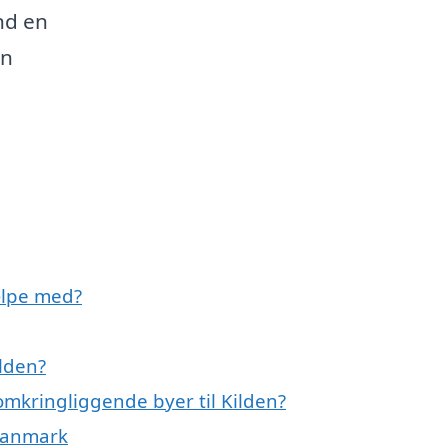
nd en
in
ælpe med?
lden?
omkringliggende byer til Kilden?
 Danmark