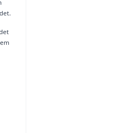
n
det.
det
Glem