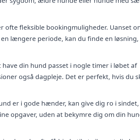
der sygdom, ældre hunde eller hunde med sær
 ofte fleksible bookingmuligheder. Uanset o
en længere periode, kan du finde en løsning,
 have din hund passet i nogle timer i løbet af
ner også dagpleje. Det er perfekt, hvis du s
und er i gode hænder, kan give dig ro i sindet,
 dine opgaver, uden at bekymre dig om din hu