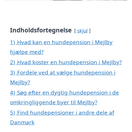
Indholdsfortegnelse
skjul
1)
Hvad kan en hundepension i Mejlby
hjælpe med?
2)
Hvad koster en hundepension i Mejlby?
3)
Fordele ved at vælge hundepension i
Mejlby?
4)
Søg efter en dygtig hundepension i de
omkringliggende byer til Mejlby?
5)
Find hundepensioner i andre dele af
Danmark