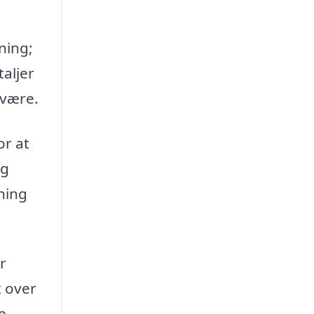
ning;
taljer
lvære.
or at
og
ning
r
t over
e