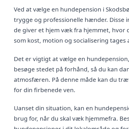
Ved at vælge en hundepension i Skodsbøl 
trygge og professionelle hænder. Disse i
de giver et hjem væk fra hjemmet, hvor di
som kost, motion og socialisering tages al
Det er vigtigt at vælge en hundepension,
besøge stedet på forhånd, så du kan dann
atmosfæren. På denne måde kan du træff
for din firbenede ven.
Uanset din situation, kan en hundepension
brug for, når du skal væk hjemmefra. Bes
hundepensioner i dit lokalområde og for 