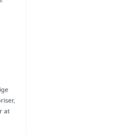
ige
riser,
r at