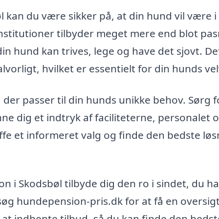
kan du være sikker på, at din hund vil være i
nstitutioner tilbyder meget mere end blot pas
n hund kan trives, lege og have det sjovt. De
vorligt, hvilket er essentielt for din hunds ve
 der passer til din hunds unikke behov. Sørg f
e dig et indtryk af faciliteterne, personalet 
e et informeret valg og finde den bedste løs
 i Skodsbøl tilbyde dig den ro i sindet, du ha
øg hundepension-pris.dk for at få en oversig
at indhente tilbud, så du kan finde den bedst