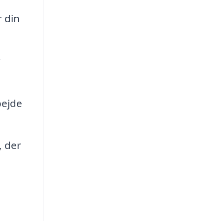
 din
r
bejde
, der