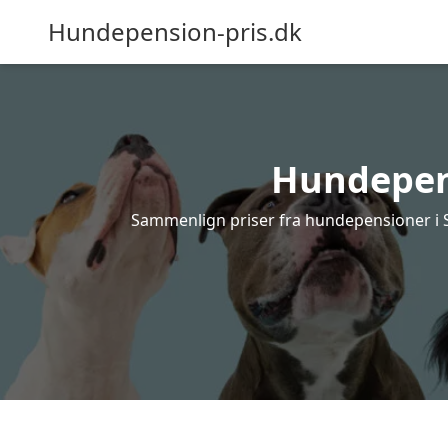
Hundepension-pris.dk
Hundepens
Sammenlign priser fra hundepensioner i Sk