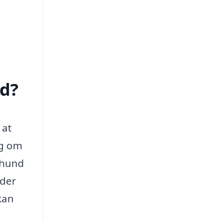
ed?
 at
ig om
n hund
 der
kan