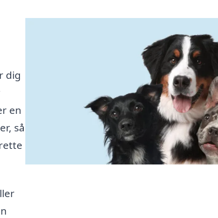
r dig
r
er en
er, så
rette
ler
en