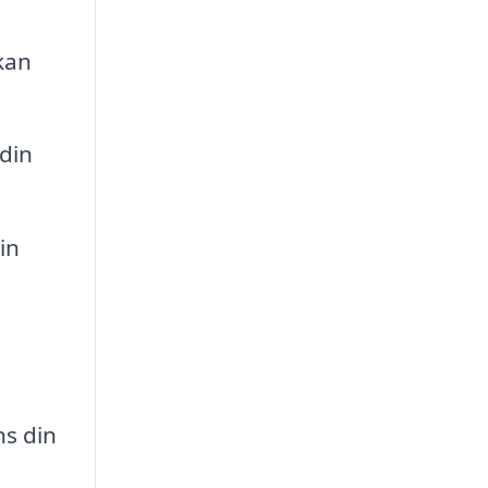
kan
din
in
ns din