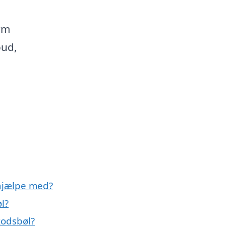
rm
bud,
hjælpe med?
l?
kodsbøl?