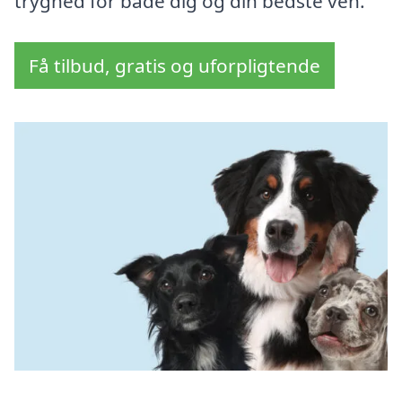
tryghed for både dig og din bedste ven.
Få tilbud, gratis og uforpligtende